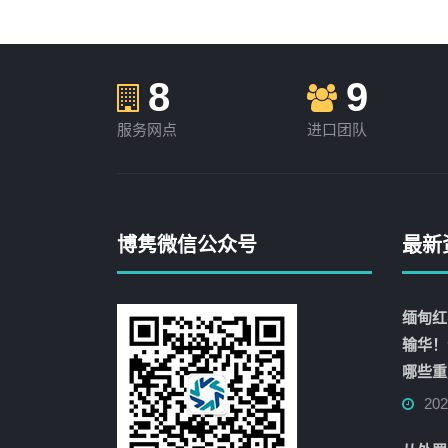
8
9
服务网点
进口团队
博隽微信公众号
最新
缅甸红
输华！
哪些重
20