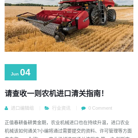
04
Jun
请查收一则农机进口清关指南！
进口编辑组
行业资讯
0 Comment
正值春耕备耕黄金期，农业机械进口也在持续升温，进口农业
机械该如何通关?小编将通过需要提交的资料、许可管理等方面