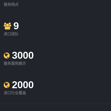
服务网点
9
进口团队
3000
服务案例展示
2000
进口行业覆盖