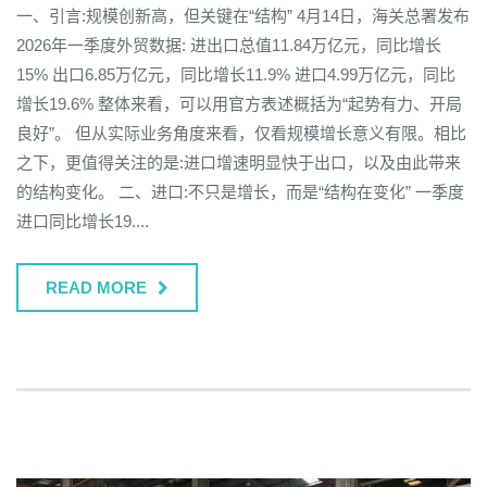
一、引言:规模创新高，但关键在“结构” 4月14日，海关总署发布
2026年一季度外贸数据: 进出口总值11.84万亿元，同比增长
15% 出口6.85万亿元，同比增长11.9% 进口4.99万亿元，同比
增长19.6% 整体来看，可以用官方表述概括为“起势有力、开局
良好”。 但从实际业务角度来看，仅看规模增长意义有限。相比
之下，更值得关注的是:进口增速明显快于出口，以及由此带来
的结构变化。 二、进口:不只是增长，而是“结构在变化” 一季度
进口同比增长19....
READ MORE