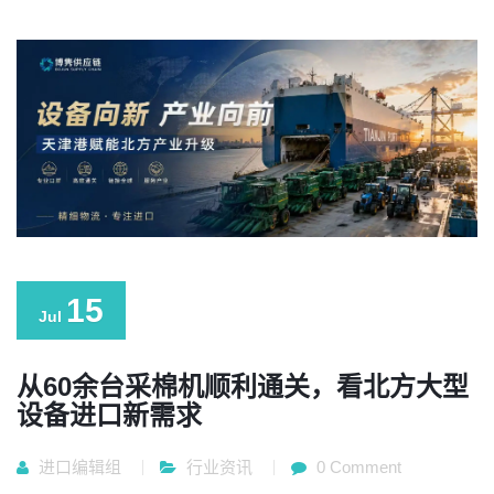
15
Jul
从60余台采棉机顺利通关，看北方大型
设备进口新需求
进口编辑组
行业资讯
0 Comment