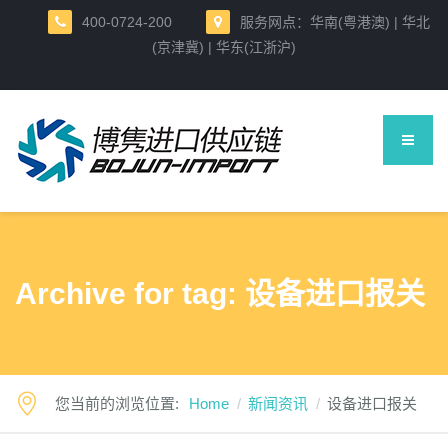
400-0724-200
服务网点：华南(粤港澳) | 华北
(京津冀) | 华东(江浙沪)
Archive for tag: 设备进口报关
您当前的浏览位置:
Home
新闻资讯
设备进口报关