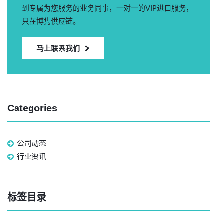
到专属为您服务的业务同事，一对一的VIP进口服务，
只在博隽供应链。
马上联系我们
Categories
公司动态
行业资讯
标签目录