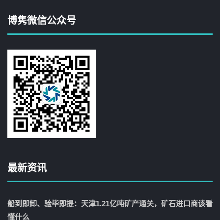
博隽微信公众号
最新资讯
船到即卸、验毕即提：天津1.21亿吨矿产通关，矿石进口商该看
懂什么