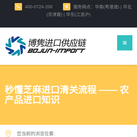
400-0724-200
服务网点：华南(粤港澳) | 华北
(京津冀) | 华东(江浙沪)
秒懂芝麻进口清关流程 —— 农
产品进口知识
您当前的浏览位置: